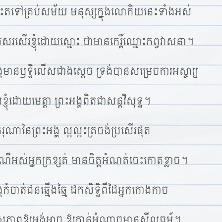
ះតទៅគ្រប់សម័យ មនុស្សក្នុងលោកិយនេះទាំងអស់
សើរខ្ញុំដោយស្មោះ ថាមានកេរ្ដិ៍ឈ្មោះភព្វវាសនា។
ង្គមានឫទ្ឋិលើសជាងស្ដេច ទ្រង់បានសម្រេចការអស្ចារ្យ
បខ្ញុំដោយមេត្តា ព្រះអង្គពិតជាសន្តវិសុទ្ឋ។
ករុណានៃព្រះអង្គ ល្អល្អះត្រចង់ប្រសើរផុត
ណីអស់អ្នកក្រខ្សត់ មានចិត្តអំណត់ចេះកោតខ្លាច។
្គកំចាត់ជនឆ្មើងឆ្មៃ ដកសិទ្ឋិពីដៃអ្នកកោងកាច
ភាពឱ្យអង់អាច ឱ្យកាន់អំណាចមានសីលធម៍។