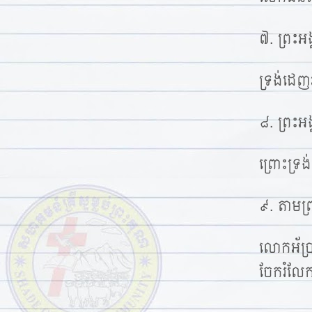
៧. ព្រះអ
ទ្រង់ដេ
៨. ព្រះ
ព្រោះទ្រង
៩. តាមព្រ
លោកអ័ប្
ចែករំលែ