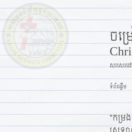
ចម្រ
S
k
Chri
i
p
សរសេរដោ
t
o
c
ទំព័រផ្ដើម
o
n
t
"កម្រងទ
e
ស្រឡាញ់
n