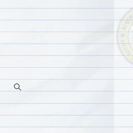
ស្
វែ
ក
រ
ក
ប
ណ្