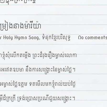
រៀងនាងម៉ារីយ៉ា
r Holy Hymn Song
,
ទំនុកខ្មែរបរិសុទ្ធ
No comment
ណខ្ញុំសុំលើកតម្កើង ព្រះដ៏រុងរឿងម្ចាស់លោកា
ំត្រេកអរឥតឧបមា នឹងការសង្រ្គោះនៃម្ចាស់ថ្លៃ។
អម្ចាស់ថ្លៃឧត្តម ទតមើលមកខ្ញុំរាល់យប់ថ្ងៃ
រើដ៏ក្រក្រី ទ្រង់ប្រោសប្រណីជួយសង្រ្គោះ។