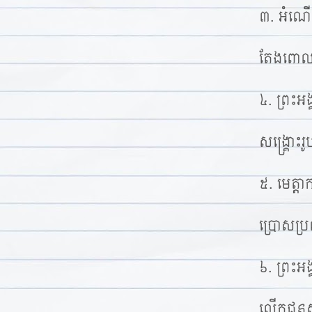
៣. អំណើ
តែងពោលសរ
៤. ព្រះអ
សង្រ្គោះរូ
៥. មេត្តា
ប្រោសប្រ
៦. ព្រះអង
លើកជនសុ