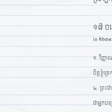
t
១៧ ចម្
in
Khme
១. វិញ្ញា
ចិត្តខ្ញុ
២. ព្រះជា
ជាអ្នកបម្