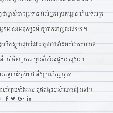
ង្គជាម្ចាស់បានប្រទាន ដល់អ្នកស្រេកឃ្លានហើយទ័លក្រ
ញអ្នកមានអមនុស្សធម៍ ឲ្យចាកចេញចរដៃទទេ។
អង្គលើកស្ទួយជួយរំដោះ កូនចៅទាំងអស់ឥតសល់ទេ
់នឹកចាំមិនភ្លេចគេ ព្រះទ័យរិះរេជួយសង្រោះ។
ះបន្ទួលដ៏ប្រពៃ ថានឹងប្រណីបុព្វបុរស
រាហាំព្រមទាំងអស់ ពូជពង្សរបស់លោករៀងទៅ។
ក: