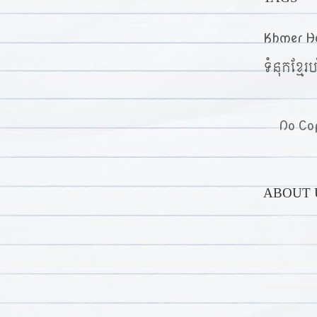
Khmer H
ទំនុកខ្មែរប
No Cop
ABOUT 