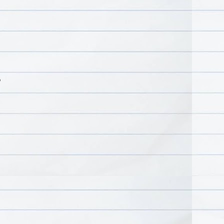
ដៅ
:
s