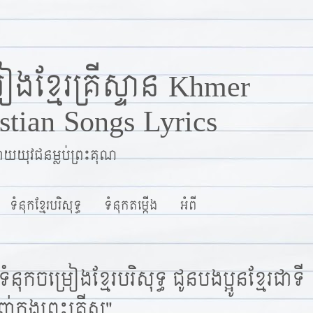
ៀងខ្មែរគ្រីស្ទាន Khmer
stian Songs Lyrics
យយុវជនម្លប់ព្រះគុណ
ទំនុកខ្មែរបរិសុទ្ធ
ទំនុកតម្កើង
អំពី
ំនុកចម្រៀងខ្មែរបរិសុទ្ធ ជូនបងប្អូនខ្មែរជាទី
ក្នុងព្រះគ្រីស្ទ"