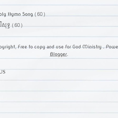
oly Hymn Song
(60)
រិសុទ្ធ
(60)
yright, Free to copy and use for God Ministry . Pow
Blogger
.
US