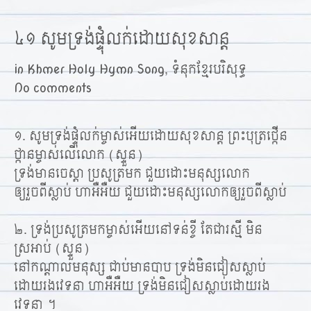
៤១ សូមទ្រង់ផ្ទុំលក់ដោយសុខសាន្ត
in
Khmer Holy Hymn Song
,
ទំនុកខ្មែរបរិសុទ្ធ
No comments
១. សូមទ្រង់ផ្ទុំលក់ម្ចាស់អើយដោយសុខសាន្ត ព្រះបុត្រថ្កើន
ថ្កានម្ចាស់លើលោក (ស្ទួន)
ទ្រង់មានចេស្តា ប្រសូត្រមក ជួយដោះមនុស្សលោក
ឲ្យរួចពីស្លាប់ ហាអឺអឺយ ជួយដោះមនុស្សលោកឲ្យរួចពីស្លាប់
២. ទ្រង់ប្រសូត្រមកម្ចាស់អើយនៅទន់ខ្ចី តែជារស្មី មិន
ស្រអាប់ (ស្ទួន)
នៅកណ្ដាលមនុស្ស ជាប់មានបាប ទ្រង់មិនជៀសស្លាប់
ដោយរងវេទនា ហាអឺអឺយ ទ្រង់មិនជៀសស្លាប់ដោយរង
វេទនា ។