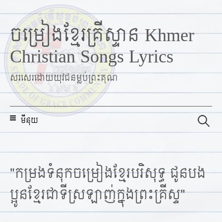
ចម្រៀងខ្មែរគ្រីស្ទាន Khmer
S
k
Christian Songs Lyrics
i
p
សរសេរដោយយុវជនម្លប់ព្រះគុណ
t
o
c
ស្
មីនុយ
វែ
o
ក
n
រ
t
ក
e
ប
"កម្រងទំនុកចម្រៀងខ្មែរបរិសុទ្ធ ជូនបង
n
ណ្
ដៅ
ប្អូនខ្មែរជាទីស្រឡាញ់ក្នុងព្រះគ្រីស្ទ"
t
: