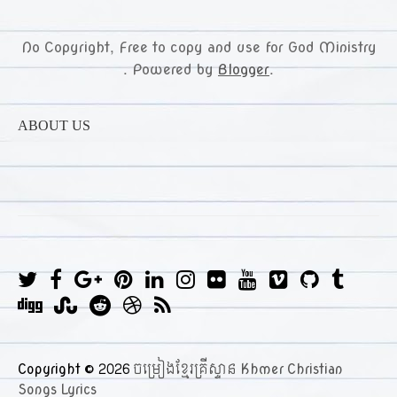
No Copyright, Free to copy and use for God Ministry
. Powered by
Blogger
.
ABOUT US
T
F
G
P
L
I
F
Y
V
G
T
w
a
o
i
i
n
l
o
i
i
u
D
S
R
D
R
i
c
o
n
n
s
i
u
m
t
m
i
t
e
r
S
t
e
g
t
k
t
c
t
e
h
b
g
u
d
i
S
t
b
l
e
e
a
k
u
o
u
l
g
m
d
b
Copyright ©
2026
ចម្រៀងខ្មែរគ្រីស្ទាន Khmer Christian
e
o
e
r
d
g
r
b
b
r
b
i
b
Songs Lyrics