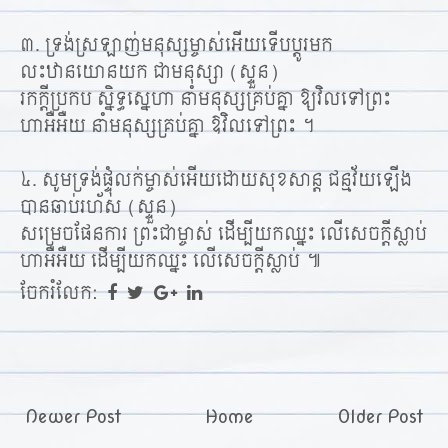
៣. ទ្រង់ស្រឡាញ់មនុស្សម្ចាស់អើយទើបប្ដូរមក
លះឋានយោនយក ជាមនុស្សា (ស្ទួន)
រកក្ដីប្រកប ស្និទ្ធស្នេហា នាំមនុស្សគ្រប់គ្នា ឱ្យវិលទៅព្រះ
ហាអឺអឺយ នាំមនុស្សគ្រប់គ្នា ឱវិលទៅព្រះ ។
៤. សូមទ្រង់ផ្ទុំលក់ម្ចាស់អើយដោយសុខសាន្ត ជន្មវ័យឡើង
បានឆាប់រហ័ស (ស្ទួន)
សម្រេចផែនការ ព្រះជាម្ចាស់ ដើម្បីយកឈ្នះ លើសេចក្ដីស្លាប់
ហាអឺអឺយ ដើម្បីយកឈ្នះ លើសេចក្ដីស្លាប់ ៕
ចែករំលែក:
Newer Post
Home
Older Post